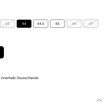
43
44
44,5
45
46
47
 innerhalb Deutschlands