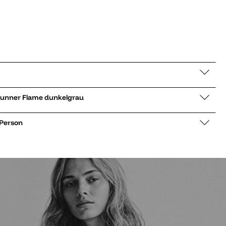
neaker low Troop Runner Flame dunkelgrau
 Person