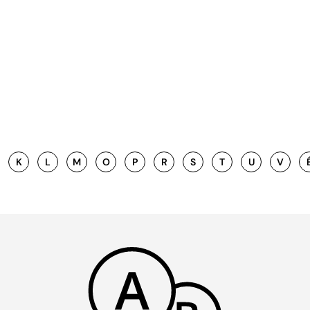
K
L
M
O
P
R
S
T
U
V