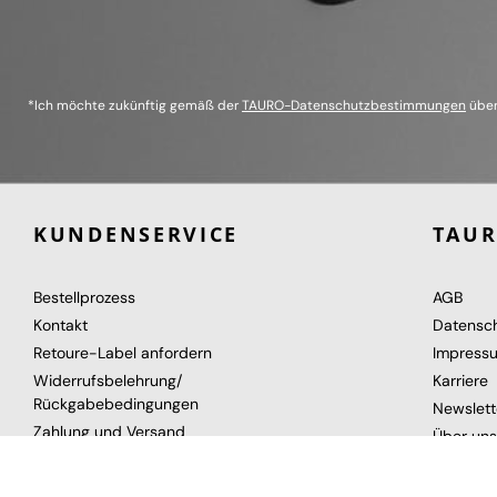
*Ich möchte zukünftig gemäß der
TAURO-Datenschutzbestimmungen
über
KUNDENSERVICE
TAU
Bestellprozess
AGB
Kontakt
Datensc
Retoure-Label anfordern
Impress
Widerrufsbelehrung/
Karriere
Rückgabebedingungen
Newslett
Zahlung und Versand
Über uns
Gutschein