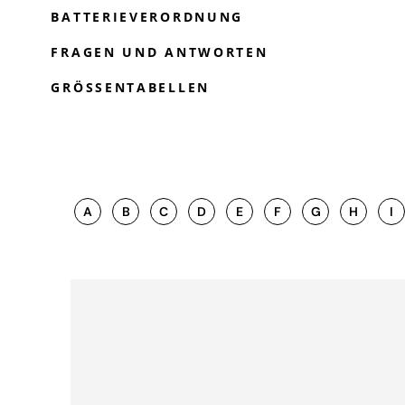
BATTERIEVERORDNUNG
FRAGEN UND ANTWORTEN
GRÖSSENTABELLEN
A
B
C
D
E
F
G
H
I