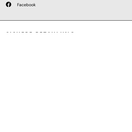
Facebook
SICHERE BEZAHLUNG
GEPRÜFTE LEISTUNGEN
SCHNELLER VERSAND