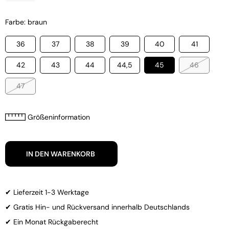
Farbe: braun
36
37
38
39
40
41
42
43
44
44,5
45
46
47
Größeninformation
IN DEN WARENKORB
✔ Lieferzeit 1-3 Werktage
✔ Gratis Hin- und Rückversand innerhalb Deutschlands
✔ Ein Monat Rückgaberecht