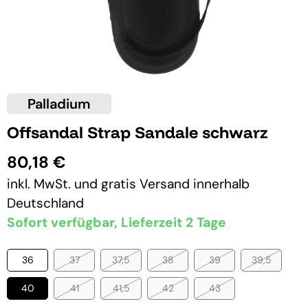
Palladium
Offsandal Strap Sandale schwarz
80,18 €
inkl. MwSt. und
gratis Versand
innerhalb
Deutschland
Sofort verfügbar, Lieferzeit 2 Tage
36
37
37,5
38
39
39,5
40
41
41,5
42
43