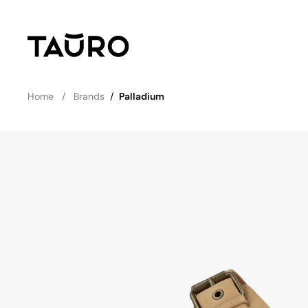
Home
Brands
/
Palladium