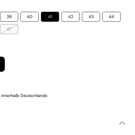
39
40
41
42
43
44
47
 innerhalb Deutschlands