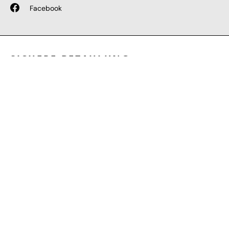
Facebook
SICHERE BEZAHLUNG
GEPRÜFTE LEISTUNGEN
SCHNELLER VERSAND