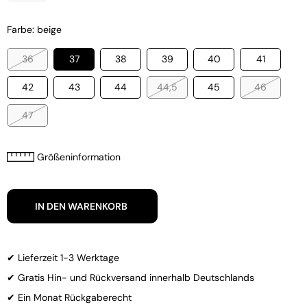
Farbe: beige
36
37
38
39
40
41
42
43
44
44,5
45
46
47
Größeninformation
IN DEN WARENKORB
✔ Lieferzeit 1-3 Werktage
✔ Gratis Hin- und Rückversand innerhalb Deutschlands
✔ Ein Monat Rückgaberecht