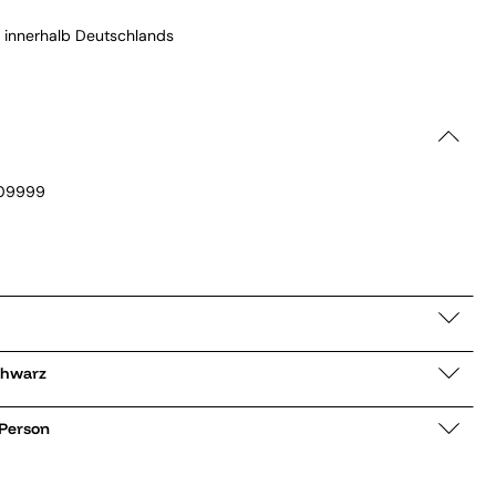
 innerhalb Deutschlands
09999
CMP05 schwarz
 Person