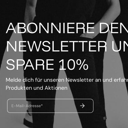
ABONNIERE DE
NEWSLETTER U
SPARE 10%
Melde dich für unseren Newsletter an und erfahr
Produkten und Aktionen
ABSENDEN
E-Mail-Adresse*