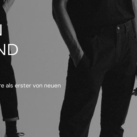
N
ND
e als erster von neuen