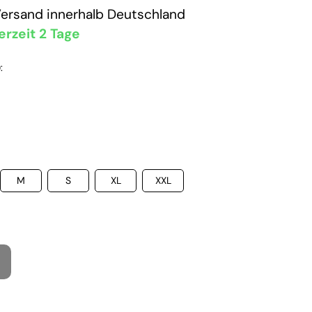
Versand
innerhalb Deutschland
erzeit 2 Tage
:
M
S
XL
XXL