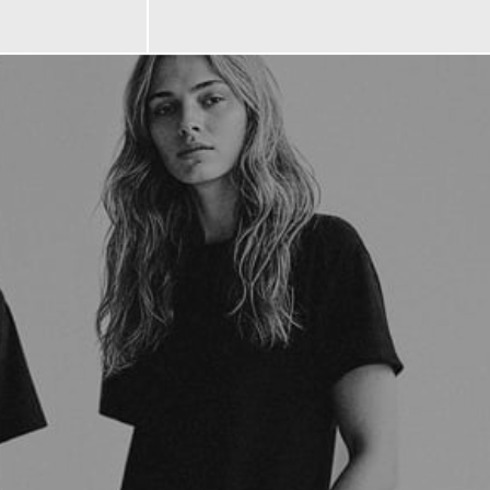
95,00 €
ab