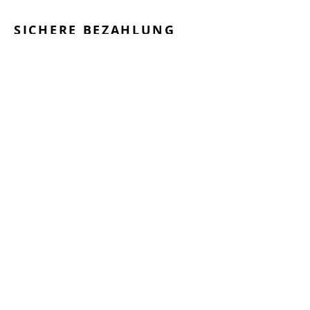
SICHERE BEZAHLUNG
GEPRÜFTE LEISTUNGEN
SCHNELLER VERSAND