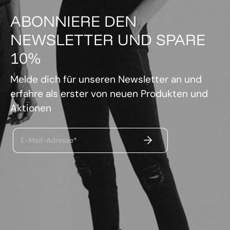
ABONNIERE DEN
NEWSLETTER UND SPARE
10%
Melde dich für unseren Newsletter an und
erfahre als erster von neuen Produkten und
Aktionen
ABSENDEN
E-Mail-Adresse*