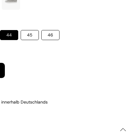
44
45
46
 innerhalb Deutschlands