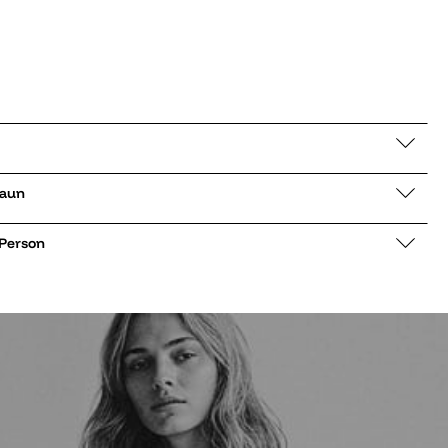
 Type braun
 Person