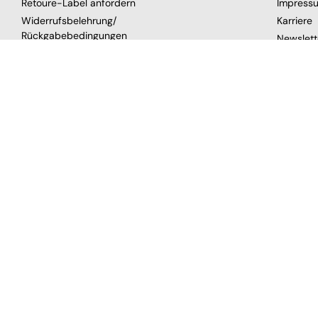
Retoure-Label anfordern
Impress
Widerrufsbelehrung/
Karriere
Rückgabebedingungen
Newslett
Zahlung und Versand
Über uns
Gutschein
VERTRAG WIDERRUFEN
SICHERE BEZAHLUNG
GEPR