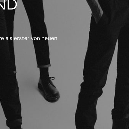
ND
e als erster von neuen