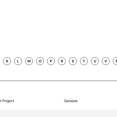
K
L
M
O
P
R
S
T
U
V
 Project
Genesis