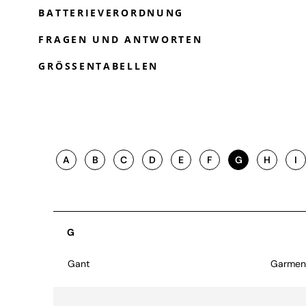
BATTERIEVERORDNUNG
FRAGEN UND ANTWORTEN
GRÖSSENTABELLEN
A
B
C
D
E
F
G
H
I
G
Gant
Garment