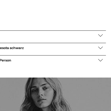
 Schnürschuhe Minnesota schwarz
 Person