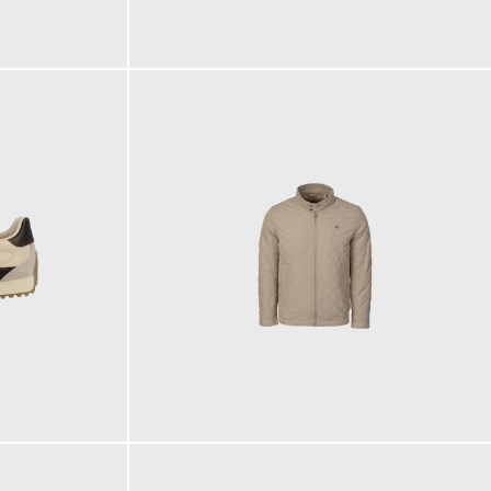
139,95 €
ab
220,00 €