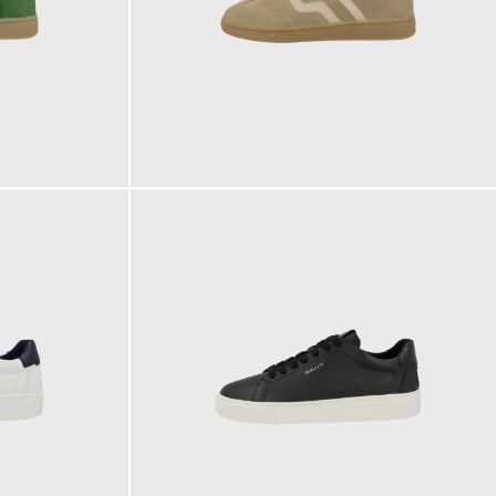
129,95 €
ab