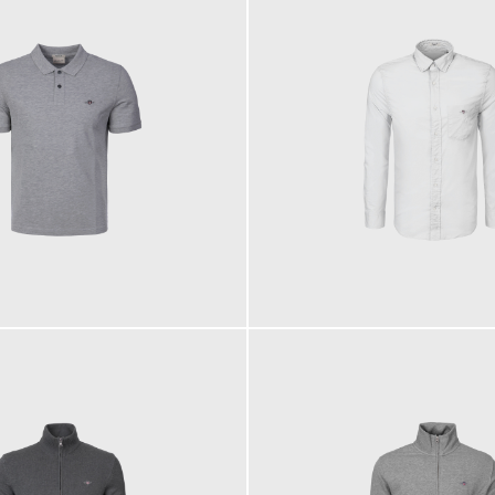
90,00 €
ab