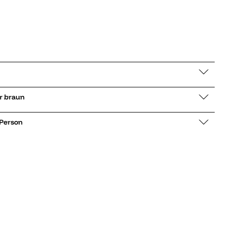
 low Uncover braun
 Person