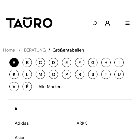
Home
BERATUNG
/
Größentabellen
A
B
C
D
E
F
G
H
I
K
L
M
O
P
R
S
T
U
V
É
Alle Marken
A
Adidas
ARKK
Asics