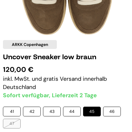
ARKK Copenhagen
Uncover Sneaker low braun
120,00 €
inkl. MwSt. und
gratis Versand
innerhalb
Deutschland
Sofort verfügbar, Lieferzeit 2 Tage
41
42
43
44
45
46
47