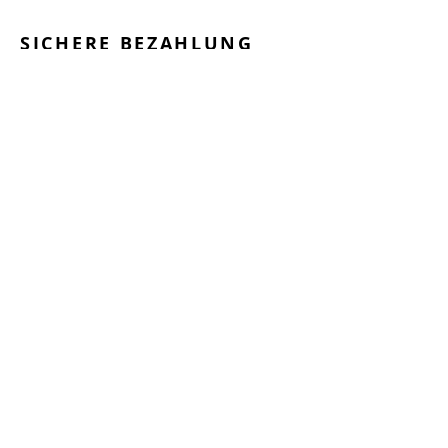
SICHERE BEZAHLUNG
GEPRÜFTE LEISTUNGEN
SCHNELLER VERSAND