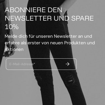
ABONNIERE DEN
NEWSLETTER UND SPARE
10%
Melde dich für unseren Newsletter an und
erfahre als erster von neuen Produkten und
Aktionen
ABSENDEN
E-Mail-Adresse*