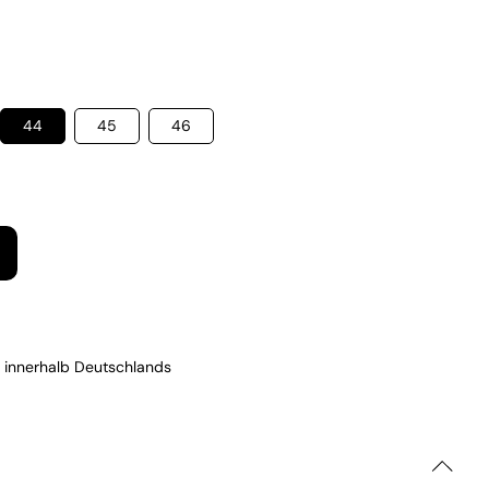
44
45
46
 innerhalb Deutschlands