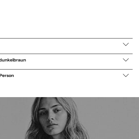
ker low Oserra dunkelbraun
 Person