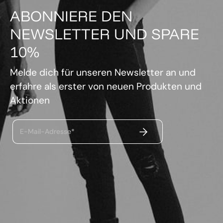
ABONNIERE DEN
NEWSLETTER UND SPARE
10%
Melde dich für unseren Newsletter an und
erfahre als erster von neuen Produkten und
Aktionen
ABSENDEN
E-Mail-Adresse*