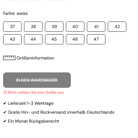
Farbe: weiss
37
38
39
40
41
42
43
44
45
46
47
Größeninformation
IN DEN WARENKORB
✔ Lieferzeit 1-3 Werktage
✔ Gratis Hin- und Rückversand innerhalb Deutschlands
✔ Ein Monat Rückgaberecht