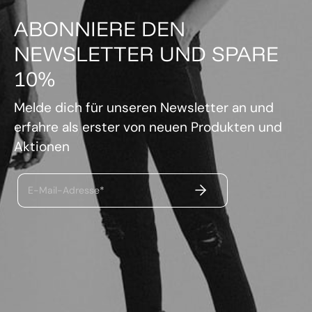
ABONNIERE DEN
NEWSLETTER UND SPARE
10%
Melde dich für unseren Newsletter an und
erfahre als erster von neuen Produkten und
Aktionen
ABSENDEN
E-Mail-Adresse*