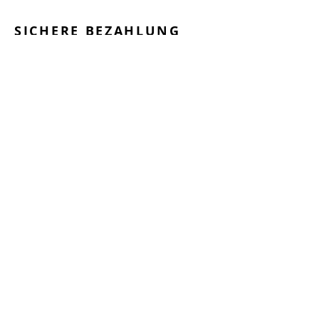
SICHERE BEZAHLUNG
GEPRÜFTE LEISTUNGEN
SCHNELLER VERSAND