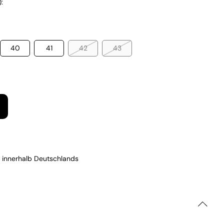
:
40
41
42
43
 innerhalb Deutschlands