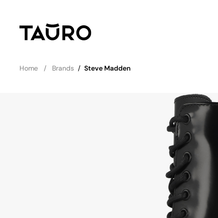
Home
Brands
/
Steve Madden