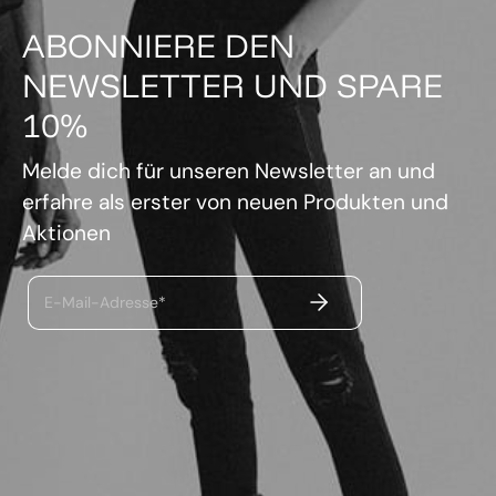
ABONNIERE DEN
NEWSLETTER UND SPARE
10%
Melde dich für unseren Newsletter an und
erfahre als erster von neuen Produkten und
Aktionen
ABSENDEN
E-Mail-Adresse*