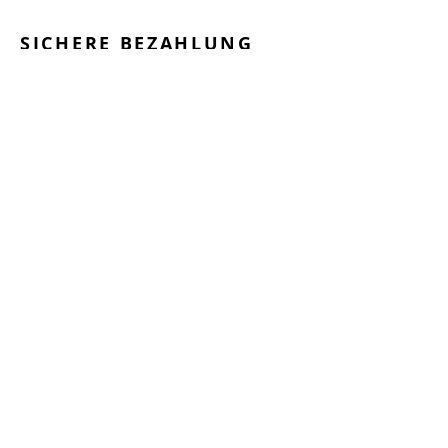
SICHERE BEZAHLUNG
GEPRÜFTE LEISTUNGEN
SCHNELLER VERSAND