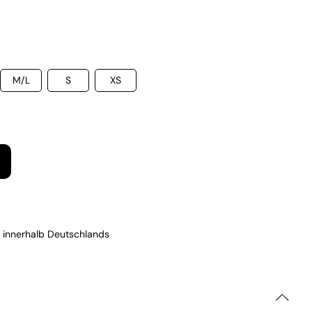
M/L
S
XS
 innerhalb Deutschlands