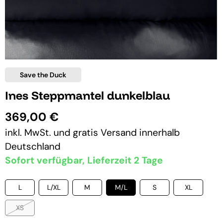
Save the Duck
Ines Steppmantel dunkelblau
369,00 €
inkl. MwSt. und
gratis Versand
innerhalb
Deutschland
Sofort verfügbar, Lieferzeit 2 Tage
L
L/XL
M
M/L
S
XL
XS