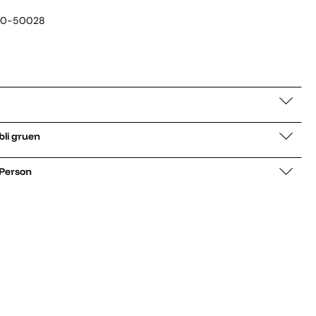
20-50028
Übergangsjacke Ghibli gruen
 Person