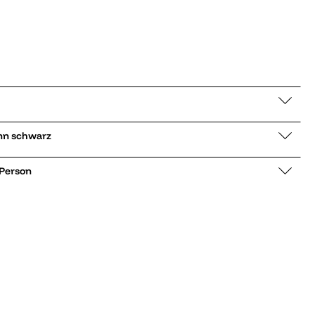
u Übergangsjacke Flynn schwarz
 Person