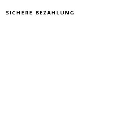
SICHERE BEZAHLUNG
GEPRÜFTE LEISTUNGEN
SCHNELLER VERSAND