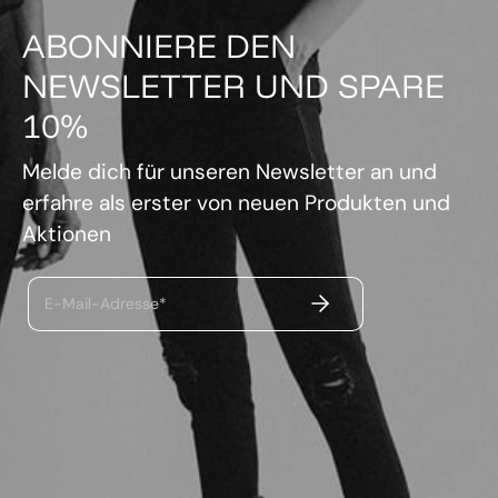
ABONNIERE DEN
NEWSLETTER UND SPARE
10%
Melde dich für unseren Newsletter an und
erfahre als erster von neuen Produkten und
Aktionen
ABSENDEN
E-Mail-Adresse*