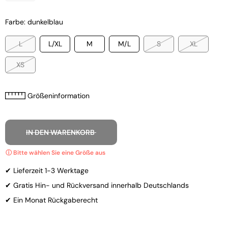
Farbe: dunkelblau
L
L/XL
M
M/L
S
XL
XS
Größeninformation
IN DEN WARENKORB
✔ Lieferzeit 1-3 Werktage
✔ Gratis Hin- und Rückversand innerhalb Deutschlands
✔ Ein Monat Rückgaberecht