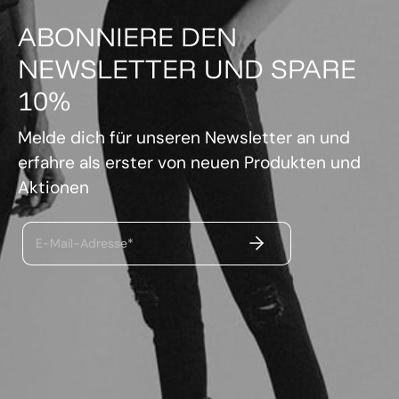
ABONNIERE DEN
NEWSLETTER UND SPARE
10%
Melde dich für unseren Newsletter an und
erfahre als erster von neuen Produkten und
Aktionen
ABSENDEN
E-Mail-Adresse*