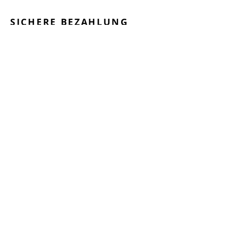
SICHERE BEZAHLUNG
GEPRÜFTE LEISTUNGEN
SCHNELLER VERSAND