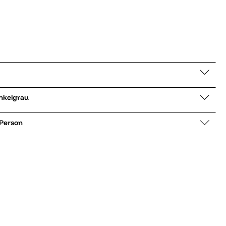
ke Carly dunkelgrau
 Person