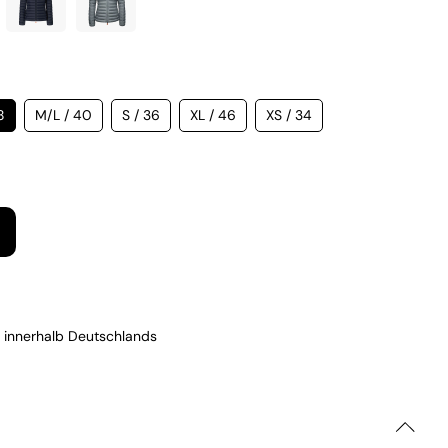
8
M/L / 40
S / 36
XL / 46
XS / 34
 innerhalb Deutschlands