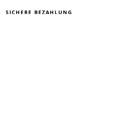
SICHERE BEZAHLUNG
GEPRÜFTE LEISTUNGEN
SCHNELLER VERSAND