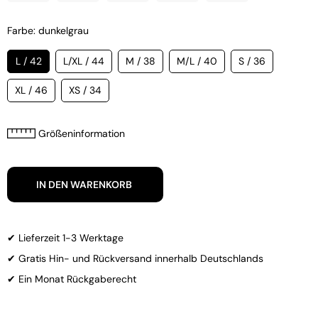
Farbe: dunkelgrau
L / 42
L/XL / 44
M / 38
M/L / 40
S / 36
XL / 46
XS / 34
Größeninformation
IN DEN WARENKORB
✔ Lieferzeit 1-3 Werktage
✔ Gratis Hin- und Rückversand innerhalb Deutschlands
✔ Ein Monat Rückgaberecht