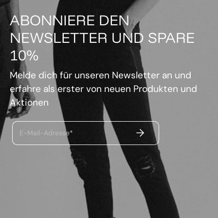
ABONNIERE DEN
NEWSLETTER UND SPARE
10%
Melde dich für unseren Newsletter an und
erfahre als erster von neuen Produkten und
Aktionen
ABSENDEN
E-Mail-Adresse*