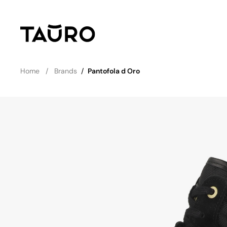
Home
Brands
/
Pantofola d Oro