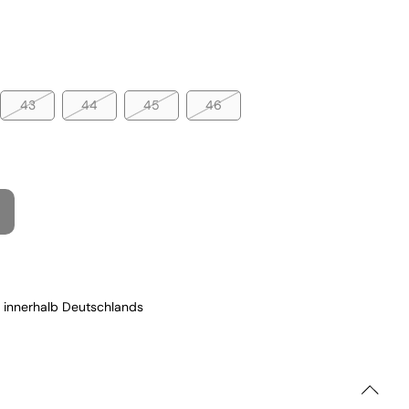
43
44
45
46
 innerhalb Deutschlands