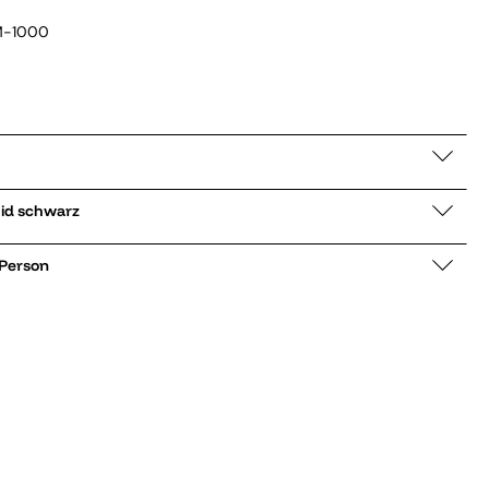
M-1000
r low Sirolo Mid schwarz
 Person