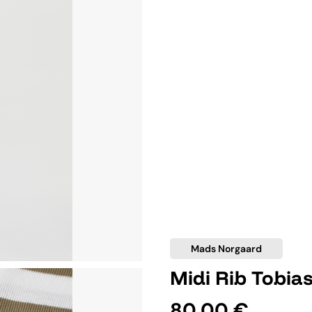
Mads Norgaard
Midi Rib Tobia
80,00 €