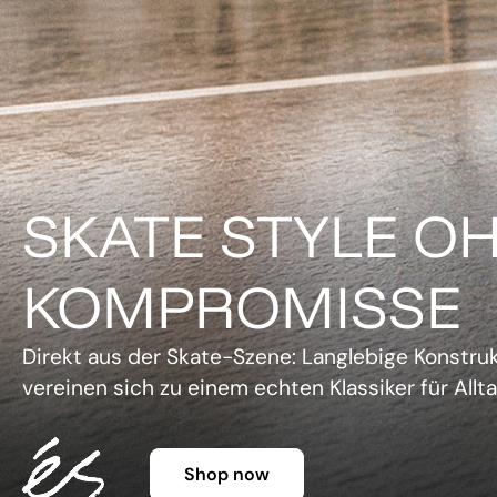
DER KLASSIKER 
FARBE.
Legendäre Silhouette, lebendige Farben und un
Charme. Die Gazelle setzt ein Statement, ohne 
Shop now