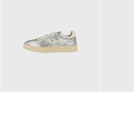
160,00 €
99,90 €
ab