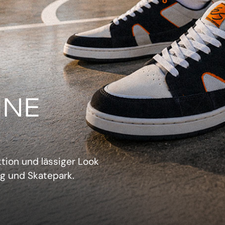
IN
verwechselbarer Retro-
sich aufzudrängen.