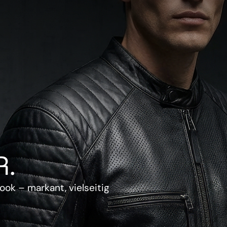
.
ook – markant, vielseitig