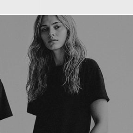
99,00 €
ab