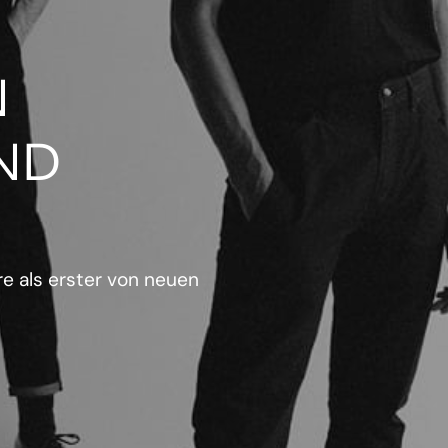
N
ND
e als erster von neuen