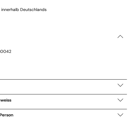
 innerhalb Deutschlands
B0042
e MAF305 weiss
 Person