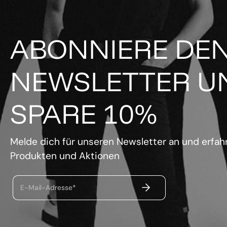
ABONNIERE DE
NEWSLETTER U
SPARE 10%
Melde dich für unseren Newsletter an und erfahr
Produkten und Aktionen
ABSENDEN
E-Mail-Adresse*