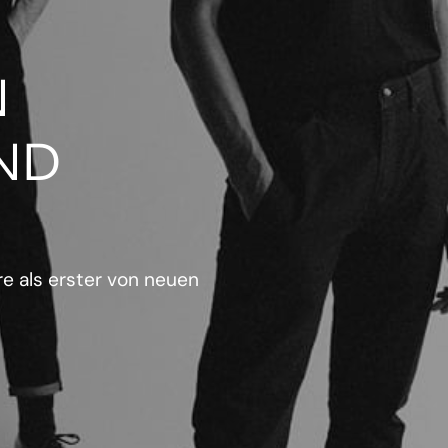
N
ND
e als erster von neuen