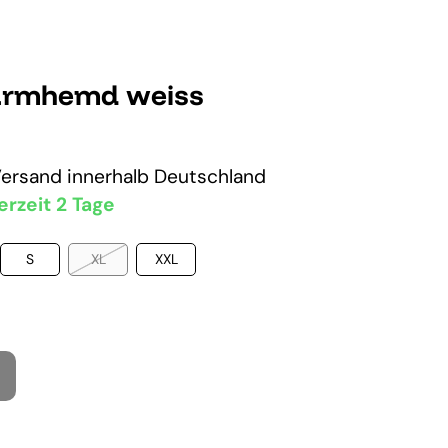
rmhemd weiss
Versand
innerhalb Deutschland
erzeit 2 Tage
S
XL
XXL