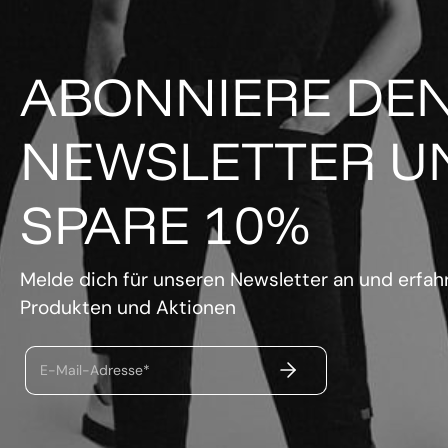
ABONNIERE DE
NEWSLETTER U
SPARE 10%
Melde dich für unseren Newsletter an und erfahr
Produkten und Aktionen
ABSENDEN
E-Mail-Adresse*