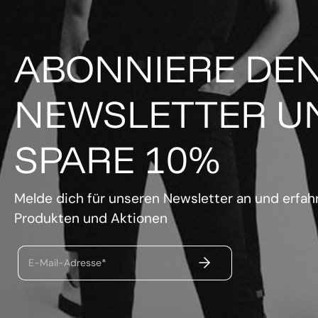
ABONNIERE DE
NEWSLETTER U
SPARE 10%
Melde dich für unseren Newsletter an und erfahr
Produkten und Aktionen
ABSENDEN
E-Mail-Adresse*