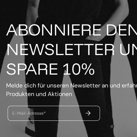
ABONNIERE DE
NEWSLETTER U
SPARE 10%
Melde dich für unseren Newsletter an und erfahr
Produkten und Aktionen
ABSENDEN
E-Mail-Adresse*