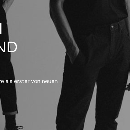
N
ND
e als erster von neuen