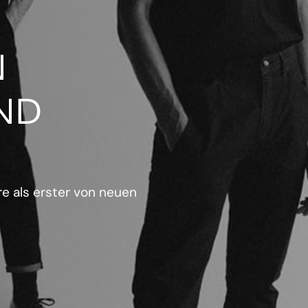
N
ND
e als erster von neuen