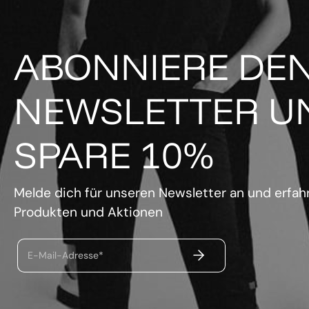
ABONNIERE DE
NEWSLETTER U
SPARE 10%
Melde dich für unseren Newsletter an und erfahr
Produkten und Aktionen
ABSENDEN
E-Mail-Adresse*