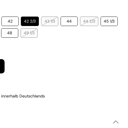
42
42 2/3
43 1/3
44
44 2/3
45 1/3
48
49 1/3
 innerhalb Deutschlands