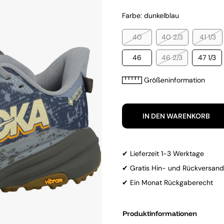
Farbe: dunkelblau
40
40 2/3
41 1/3
46
46 2/3
47 1/3
Größeninformation
IN DEN WARENKORB
✔ Lieferzeit 1-3 Werktage
✔ Gratis Hin- und Rückversand
✔ Ein Monat Rückgaberecht
Produktinformationen