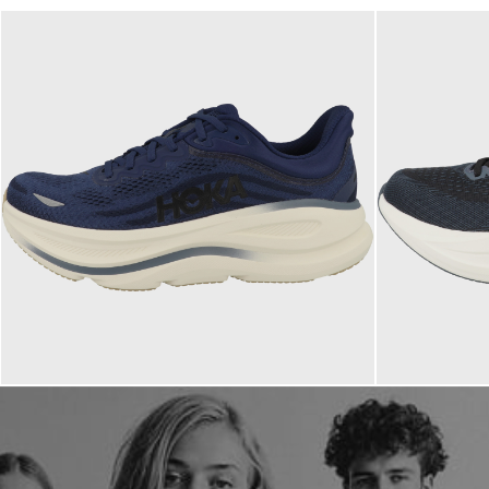
180,00 €
160,00 
ab
ab