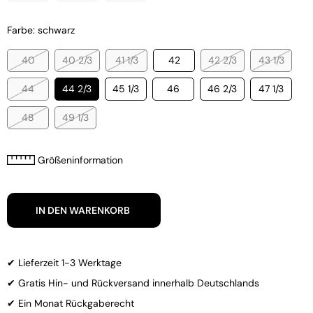
Farbe: schwarz
40
40 2/3
41 1/3
42
42 2/3
43 1/3
44
44 2/3
45 1/3
46
46 2/3
47 1/3
48
49 1/3
Größeninformation
IN DEN WARENKORB
✔ Lieferzeit 1-3 Werktage
✔ Gratis Hin- und Rückversand innerhalb Deutschlands
✔ Ein Monat Rückgaberecht