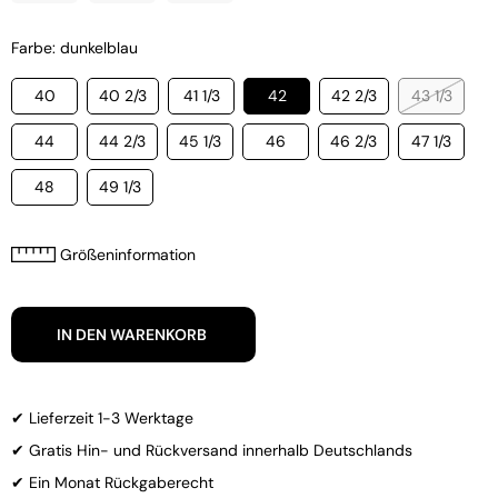
Farbe: dunkelblau
40
40 2/3
41 1/3
42
42 2/3
43 1/3
44
44 2/3
45 1/3
46
46 2/3
47 1/3
48
49 1/3
Größeninformation
IN DEN WARENKORB
✔ Lieferzeit 1-3 Werktage
✔ Gratis Hin- und Rückversand innerhalb Deutschlands
✔ Ein Monat Rückgaberecht