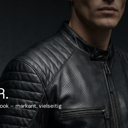
.
ook – markant, vielseitig