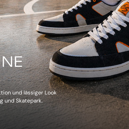
IN
verwechselbarer Retro-
sich aufzudrängen.