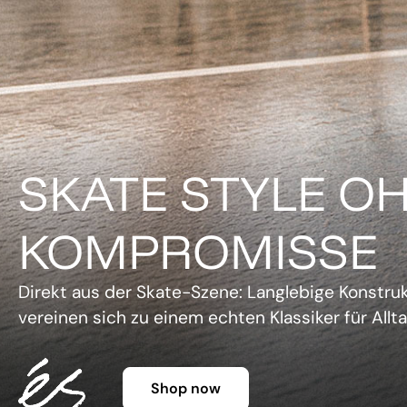
DER KLASSIKER 
FARBE.
Legendäre Silhouette, lebendige Farben und un
Charme. Die Gazelle setzt ein Statement, ohne 
Shop now