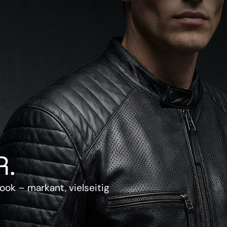
.
ook – markant, vielseitig