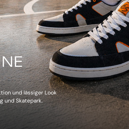
IN
verwechselbarer Retro-
sich aufzudrängen.