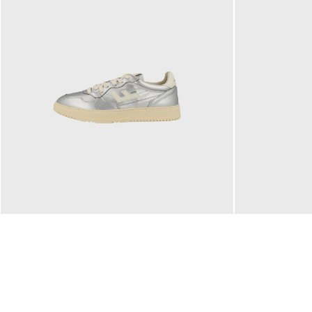
160,00 €
99,90 €
ab