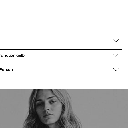
er low G-Hike Function gelb
 Person