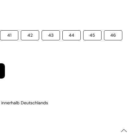
41
42
43
44
45
46
 innerhalb Deutschlands