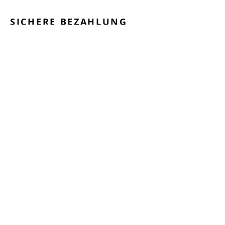
SICHERE BEZAHLUNG
GEPRÜFTE LEISTUNGEN
SCHNELLER VERSAND