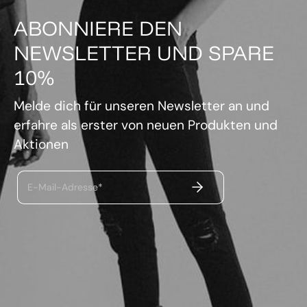
ABONNIERE DEN
NEWSLETTER UND SPARE
10%
Melde dich für unseren Newsletter an und
erfahre als erster von neuen Produkten und
Aktionen
ABSENDEN
E-Mail-Adresse*