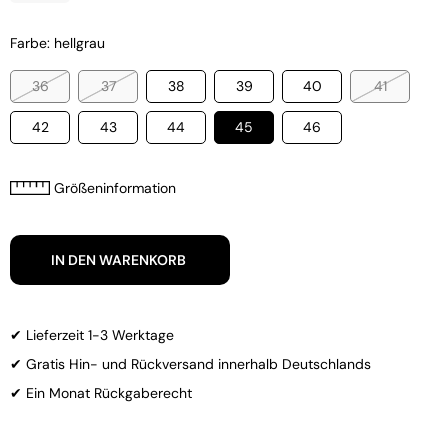
Farbe: hellgrau
36
37
38
39
40
41
42
43
44
45
46
Größeninformation
IN DEN WARENKORB
✔ Lieferzeit 1-3 Werktage
✔ Gratis Hin- und Rückversand innerhalb Deutschlands
✔ Ein Monat Rückgaberecht