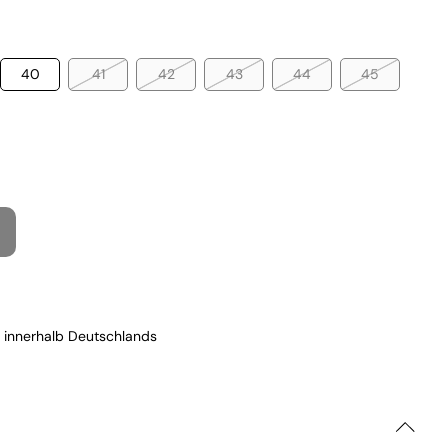
40
41
42
43
44
45
 innerhalb Deutschlands