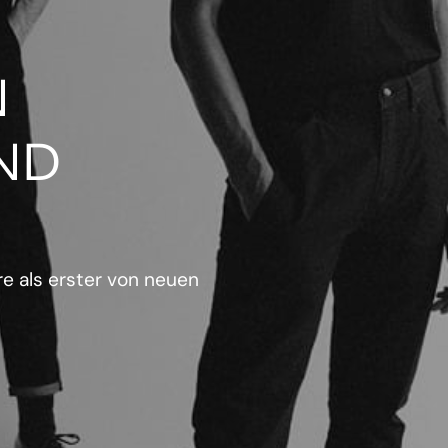
N
ND
e als erster von neuen