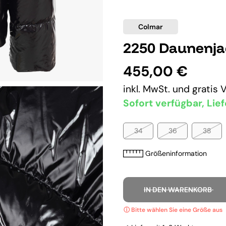
Colmar
2250 Daunenja
455,00 €
inkl. MwSt. und
gratis 
Sofort verfügbar, Lief
34
36
38
Größeninformation
IN DEN WARENKORB