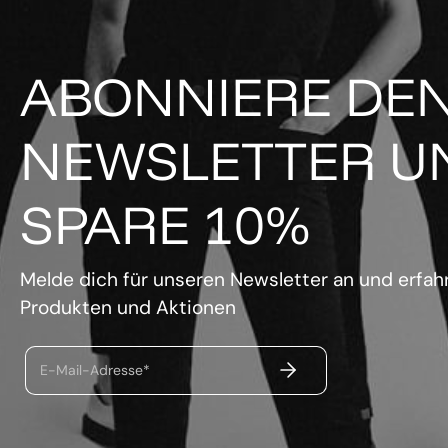
ABONNIERE DE
NEWSLETTER U
SPARE 10%
Melde dich für unseren Newsletter an und erfahr
Produkten und Aktionen
ABSENDEN
E-Mail-Adresse*