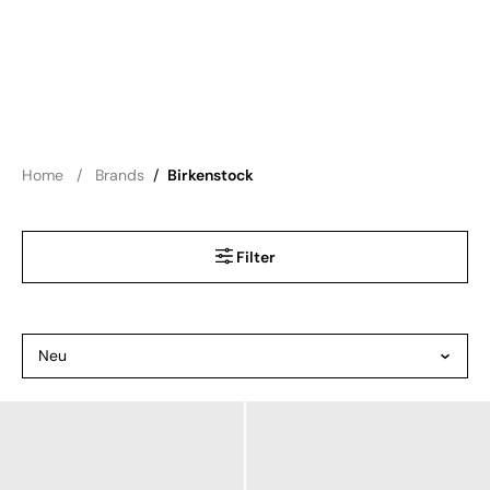
Home
Brands
/
Birkenstock
Filter