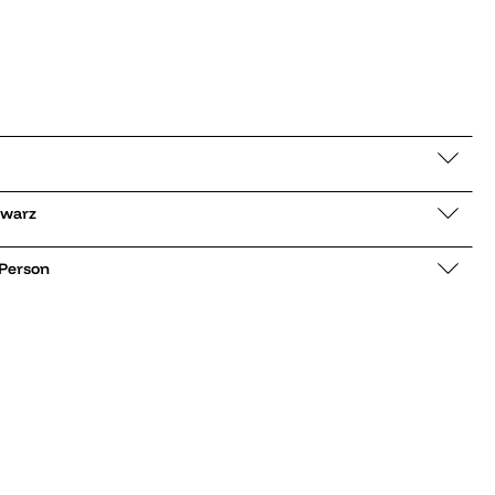
9315 schwarz
 Person