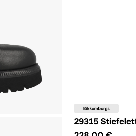
Bikkembergs
29315 Stiefele
228,00 €