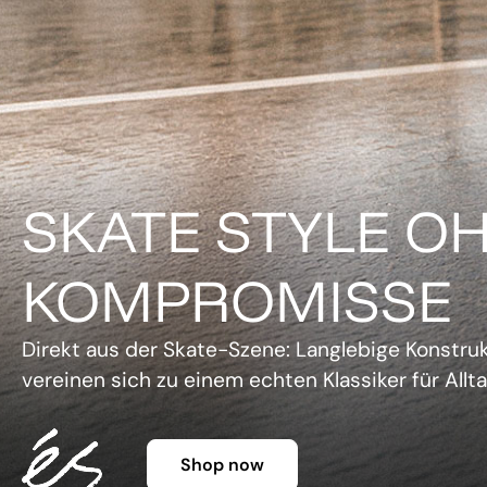
DER KLASSIKER 
FARBE.
Legendäre Silhouette, lebendige Farben und un
Charme. Die Gazelle setzt ein Statement, ohne 
Shop now