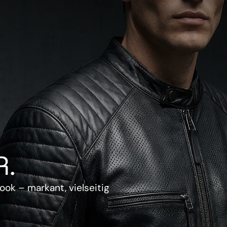
.
ook – markant, vielseitig