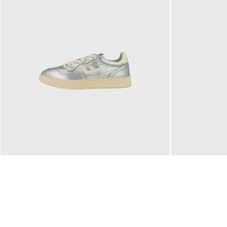
160,00 €
99,90 €
ab