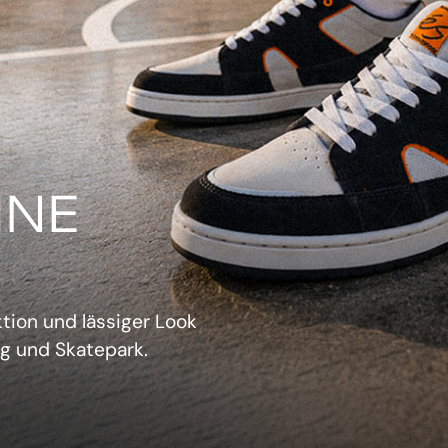
IN
verwechselbarer Retro-
sich aufzudrängen.